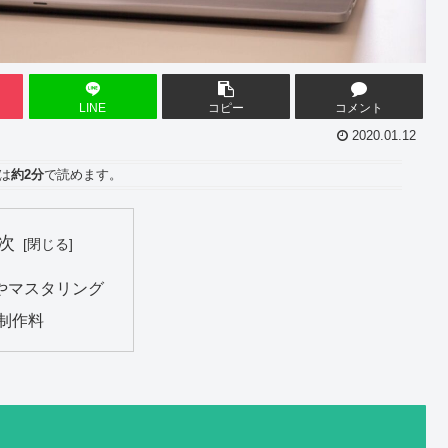
LINE
コピー
コメント
2020.01.12
は
約2分
で読めます。
次
Xやマスタリング
制作料