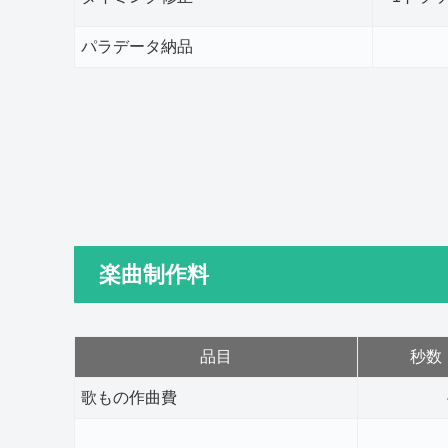
パラデータ納品
楽曲制作料
品目
秒数
歌もの作曲費