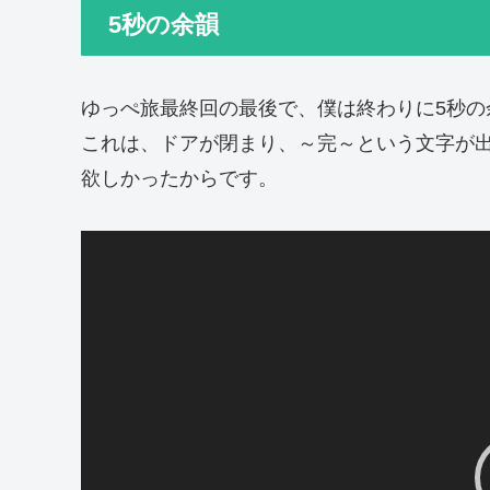
5秒の余韻
ゆっぺ旅最終回の最後で、僕は終わりに5秒の
これは、ドアが閉まり、～完～という文字が
欲しかったからです。
動
画
プ
レ
ー
ヤ
ー