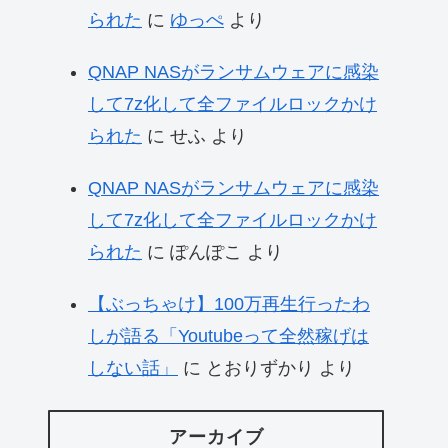
られた
に
ゆっぺ
より
QNAP NASがランサムウェアに感染
して7z化して全ファイルロックかけ
られた
に
せふ
より
QNAP NASがランサムウェアに感染
して7z化して全ファイルロックかけ
られた
に
ぽんぽこ
より
【ぶっちゃけ】100万再生行ったわ
しが語る「Youtubeって全然稼げは
しない話」
に
とおりずかり
より
アーカイブ