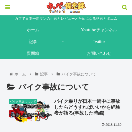
カブで日本一周マンの小言とレビューとためになる格言とポエム
ホーム
Youtubeチャンネル
記事
Twitter
質問箱
お問い合わせ
ホーム
記事
バイク事故について
バイク事故について
バイク乗りが日本一周中に事故
バイク事故について
したらどうすればいいかを経験
者が語る(事故した時編)
2018.11.30